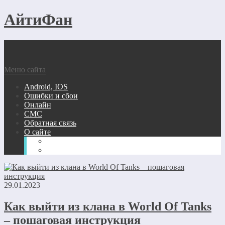
АйтиФан
Меню сайта
Android, IOS
Ошибки и сбои
Онлайн
СМС
Обратная связь
О сайте
Вопрос-ответ
Карта сайта
29.01.2023
Как выйти из клана в World Of Tanks
– пошаговая инструкция