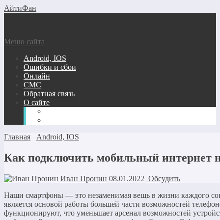
АйтиФан
Меню сайта
Android, IOS
Ошибки и сбои
Онлайн
СМС
Обратная связь
О сайте
Вопрос-ответ
Карта сайта
Главная
Android, IOS
Как подключить мобильный интернет н
Иван Пронин
08.01.2022
Обсудить
Наши смартфоны — это незаменимая вещь в жизни каждого со
является основой работы большей части возможностей телефон
функционируют, что уменьшает арсенал возможностей устройств