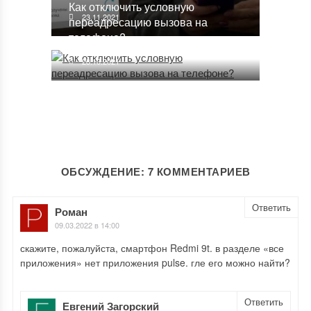
Как отключить условную
23.11.2021
переадресацию вызова на
телефоне?
28.10.2021
ОБСУЖДЕНИЕ: 7 КОММЕНТАРИЕВ
Ответить
Роман
09.03.2022 в 14:00
скажите, пожалуйста, смартфон Redmi 9t. в разделе «все
приложения» нет приложения pulse. гле его можно найти?
Ответить
Евгений Загорский